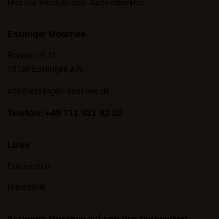
Hier zur Website des Dachverbandes
.
g
i
e
Esslinger Moschee
n
Rennstr. 9-11
t
73728 Esslingen a.N.
S
info@esslinger-moschee.de
u
Telefon: +49 711 931 92 20
-
c
Links
h
Datenschutz
e
Impressum
i
u
Esslinger Moschee auf sozialen Netzwerken