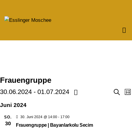
Frauengruppe
V
30.06.2024
 - 
01.07.2024
S
L
u
i
D
c
e
Juni 2024
s
h
a
t
r
e
e
t
SO.
30. Juni 2024 @ 14:00
-
17:00
r
30
u
Frauengruppe | Bayanlarkolu Secim