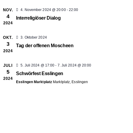
r
e
e
t
r
NOV.
4. November 2024 @ 20:00
-
22:00
u
4
Interreligiöser Dialog
m
a
2024
w
ä
n
OKT.
3. Oktober 2024
3
h
t
Tag der offenen Moscheen
2024
s
l
e
JULI
5. Juli 2024 @ 17:00
-
7. Juli 2024 @ 20:00
t
l
n
5
Schwörfest Esslingen
.
2024
t
a
Esslingen Marktplatz
Marktplatz, Esslingen
l
t
u