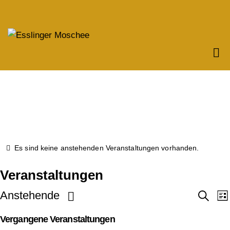
Es sind keine anstehenden Veranstaltungen vorhanden.
Veranstaltungen
V
Anstehende
S
L
u
i
D
c
e
s
Vergangene Veranstaltungen
h
a
t