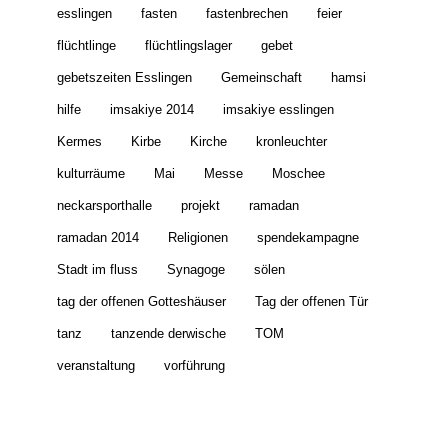
esslingen
fasten
fastenbrechen
feier
flüchtlinge
flüchtlingslager
gebet
gebetszeiten Esslingen
Gemeinschaft
hamsi
hilfe
imsakiye 2014
imsakiye esslingen
Kermes
Kirbe
Kirche
kronleuchter
kulturräume
Mai
Messe
Moschee
neckarsporthalle
projekt
ramadan
ramadan 2014
Religionen
spendekampagne
Stadt im fluss
Synagoge
sölen
tag der offenen Gotteshäuser
Tag der offenen Tür
tanz
tanzende derwische
TOM
veranstaltung
vorführung