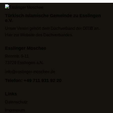
Türkisch-Islamische Gemeinde zu Esslingen
e.V.
Unser Verein gehört dem Dachverband der DITIB an.
Hier zur Website des Dachverbandes
.
Esslinger Moschee
Rennstr. 9-11
73728 Esslingen a.N.
info@esslinger-moschee.de
Telefon: +49 711 931 92 20
Links
Datenschutz
Impressum